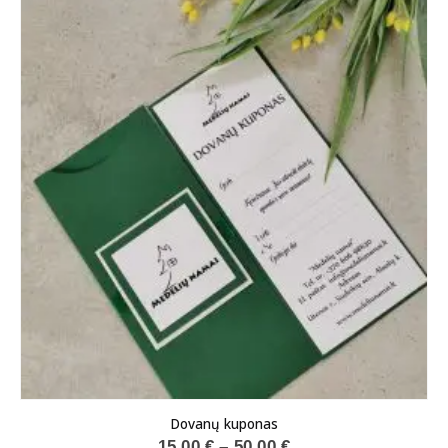
Dovanų kuponas
Price
15.00
€
–
50.00
€