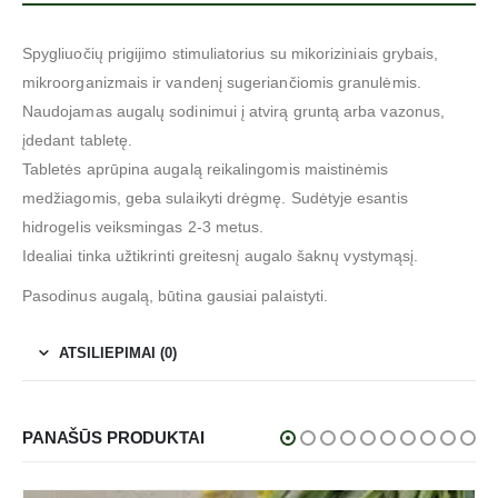
Spygliuočių prigijimo stimuliatorius su mikoriziniais grybais,
mikroorganizmais ir vandenį sugeriančiomis granulėmis.
Naudojamas augalų sodinimui į atvirą gruntą arba vazonus,
įdedant tabletę.
Tabletės aprūpina augalą reikalingomis maistinėmis
medžiagomis, geba sulaikyti drėgmę. Sudėtyje esantis
hidrogelis veiksmingas 2-3 metus.
Idealiai tinka užtikrinti greitesnį augalo šaknų vystymąsį.
Pasodinus augalą, būtina gausiai palaistyti.
ATSILIEPIMAI (0)
PANAŠŪS PRODUKTAI