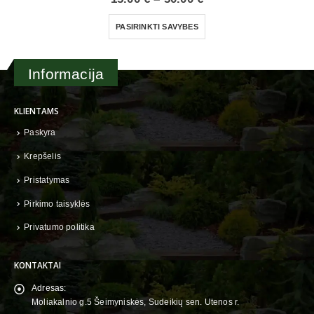
range:
This product has multiple variants. The options may be chosen on the product page
15.00 €
PASIRINKTI SAVYBES
through
50.00 €
Informacija
KLIENTAMS
Paskyra
Krepšelis
Pristatymas
Pirkimo taisyklės
Privatumo politika
KONTAKTAI
Adresas:
Moliakalnio g.5 Šeimyniskės, Sudeikių sen. Utenos r.