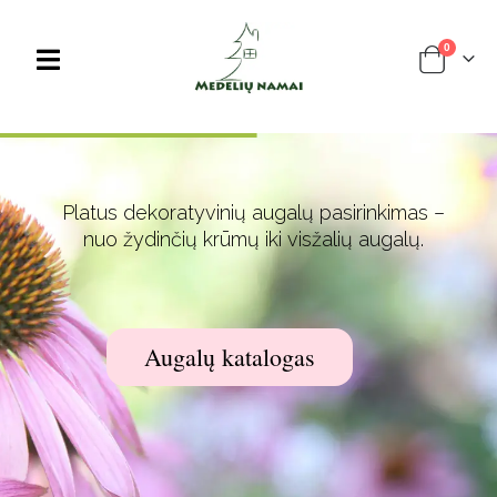
0
Platus dekoratyvinių augalų pasirinkimas –
nuo žydinčių krūmų iki visžalių augalų.
Augalų katalogas