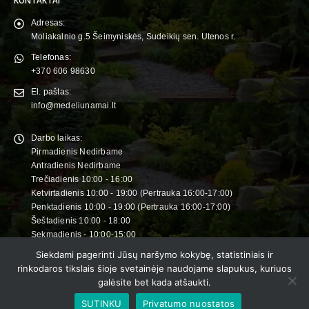
Adresas:
Moliakalnio g.5 Šeimyniskės, Sudeikių sen. Utenos r.
Telefonas:
+370 606 98630
El. paštas:
info@medeliunamai.lt
Darbo laikas:
Pirmadienis Nedirbame
Antradienis Nedirbame
Trečiadienis 10:00 - 16:00
Ketvirtadienis 10:00 - 19:00 (Pertrauka 16:00-17:00)
Penktadienis 10:00 - 19:00 (Pertrauka 16:00-17:00)
Šeštadienis 10:00 - 18:00
Sekmadienis - 10:00-15:00
Siekdami pagerinti Jūsų naršymo kokybę, statistiniais ir
rinkodaros tikslais šioje svetainėje naudojame slapukus, kuriuos
© 2025. All Rights Reserved |
Puslapio-kurimas.lt
galėsite bet kada atšaukti.
SUTINKU
Privatumo nuostatos