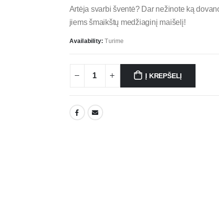
Artėja svarbi šventė? Dar nežinote ką dova
jiems šmaikštų medžiaginį maišelį!
Availability:
Turime
Į KREPŠELĮ