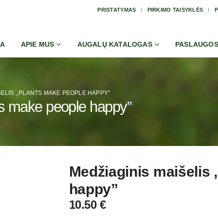
PRISTATYMAS
PIRKIMO TAISYKLĖS
P
IA
APIE MUS
AUGALŲ KATALOGAS
PASLAUGO
ŠELIS ,,PLANTS MAKE PEOPLE HAPPY”
ts make people happy”
Medžiaginis maišelis 
happy”
10.50
€