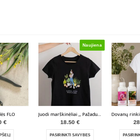
Naujiena
klės FLO
Juodi marškinėliai ,, Pažadu, šitas paskutinis”
00
€
18.50
€
28
This product has multiple variants. The options may be chosen on the product page
PŠELĮ
PASIRINKTI SAVYBES
PASIRIN