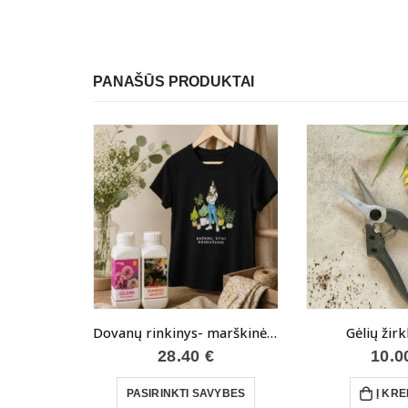
PANAŠŪS PRODUKTAI
Dovanų rinkinys- marškinėliai ir trąšos
Gėlių žir
28.40
€
10.
This product has multiple variants. The options may be chosen on the product page
PASIRINKTI SAVYBES
Į KRE