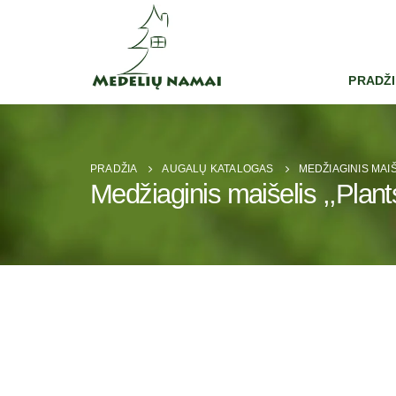
PRADŽ
PRADŽIA
AUGALŲ KATALOGAS
MEDŽIAGINIS MAI
Medžiaginis maišelis ,,Plan