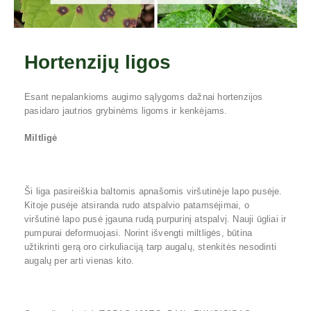
Hortenzijų ligos
Esant nepalankioms augimo sąlygoms dažnai hortenzijos
pasidaro jautrios grybinėms ligoms ir kenkėjams.
Miltligė
Ši liga pasireiškia baltomis apnašomis viršutinėje lapo pusėje.
Kitoje pusėje atsiranda rudo atspalvio patamsėjimai, o
viršutinė lapo pusė įgauna rudą purpurinį atspalvį. Nauji ūgliai ir
pumpurai deformuojasi. Norint išvengti miltligės, būtina
užtikrinti gerą oro cirkuliaciją tarp augalų, stenkitės nesodinti
augalų per arti vienas kito.