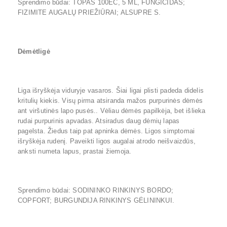
Sprendimo būdai: TOPAS 100EC, 5 ML, FUNGICIDAS;
FIZIMITE AUGALŲ PRIEŽIŪRAI; ALSUPRE S.
Dėmėtligė
Liga išryškėja viduryje vasaros. Šiai ligai plisti padeda didelis
kritulių kiekis. Visų pirma atsiranda mažos purpurinės dėmės
ant viršutinės lapo pusės.. Vėliau dėmės papilkėja, bet išlieka
rudai purpurinis apvadas. Atsiradus daug dėmių lapas
pagelsta. Žiedus taip pat apninka dėmės. Ligos simptomai
išryškėja rudenį. Paveikti ligos augalai atrodo neišvaizdūs,
anksti numeta lapus, prastai žiemoja.
Sprendimo būdai: SODININKO RINKINYS BORDO;
COPFORT; BURGUNDIJA RINKINYS GĖLININKUI.