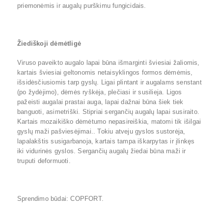
priemonėmis ir augalų purškimu fungicidais.
Žiediškoji dėmėtligė
Viruso paveikto augalo lapai būna išmarginti šviesiai žaliomis,
kartais šviesiai geltonomis netaisyklingos formos dėmėmis,
išsidėsčiusiomis tarp gyslų. Ligai plintant ir augalams senstant
(po žydėjimo), dėmės ryškėja, plečiasi ir susilieja. Ligos
pažeisti augalai prastai auga, lapai dažnai būna šiek tiek
banguoti, asimetriški. Stipriai sergančių augalų lapai susiraito.
Kartais mozaikiško dėmėtumo nepasireiškia, matomi tik išilgai
gyslų maži pašviesėjimai.. Tokiu atveju gyslos sustorėja,
lapalakštis susigarbanoja, kartais tampa iškarpytas ir įlinkęs
iki vidurinės gyslos. Sergančių augalų žiedai būna maži ir
truputi deformuoti.
Sprendimo būdai: COPFORT.