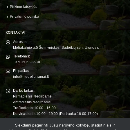
Pirkimo taisyklės
Privatumo politika
KONTAKTAI
Adresas:
Moliakalnio g.5 Šeimyniskės, Sudeikių sen. Utenos r.
Telefonas:
+370 606 98630
El. paštas:
info@medeliunamai.lt
Darbo laikas:
Pirmadienis Nedirbame
Antradienis Nedirbame
Trečiadienis 10:00 - 16:00
Ketvirtadienis 10:00 - 19:00 (Pertrauka 16:00-17:00)
Penktadienis 10:00 - 19:00 (Pertrauka 16:00-17:00)
Siekdami pagerinti Jūsų naršymo kokybę, statistiniais ir
Šeštadienis 10:00 - 18:00