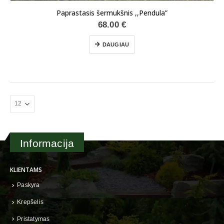
Paprastasis šermukšnis ,,Pendula”
68.00
€
DAUGIAU
Informacija
KLIENTAMS
Paskyra
Krepšelis
Pristatymas