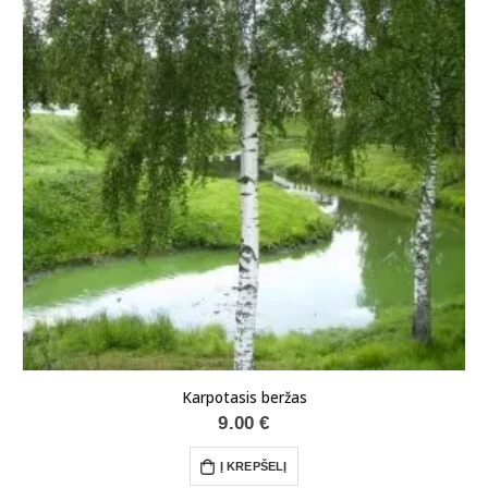
Karpotasis beržas
9.00
€
Į KREPŠELĮ