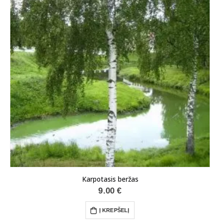
Karpotasis beržas
9.00
€
Į KREPŠELĮ