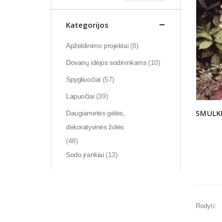
kaina
kaina
Kategorijos
Apželdinimo projektai
(8)
Dovanų idėjos sodininkams
(10)
Spygliuočiai
(57)
Lapuočiai
(39)
Daugiametės gėlės,
dekoratyvinės žolės
(48)
Sodo įrankiai
(13)
Rodyti: