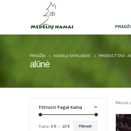
PRADŽ
PRADŽIA
AUGALŲ KATALOGAS
PRODUCT TAG -
A
alūnė
Rikiuoti 
Filtruoti Pagal Kainą
Kaina:
0 €
—
10 €
Filtruoti
Min
Maks