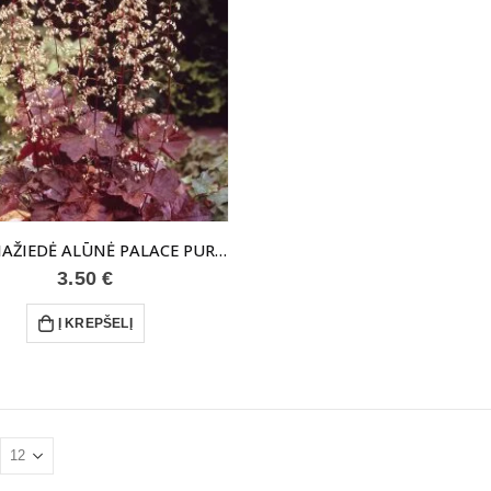
SMULKIAŽIEDĖ ALŪNĖ PALACE PURPLE
3.50
€
Į KREPŠELĮ