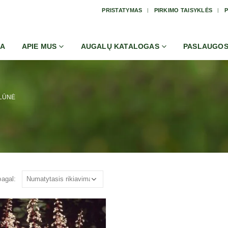
PRISTATYMAS
PIRKIMO TAISYKLĖS
P
IA
APIE MUS
AUGALŲ KATALOGAS
PASLAUGO
LŪNĖ
pagal: