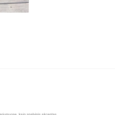
ariumuose, kaip spalvinis akcentas.