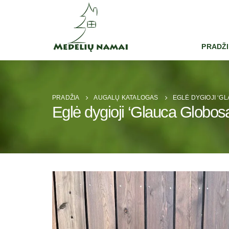
PRADŽ
PRADŽIA
AUGALŲ KATALOGAS
EGLĖ DYGIOJI ‘G
Eglė dygioji ‘Glauca Globos