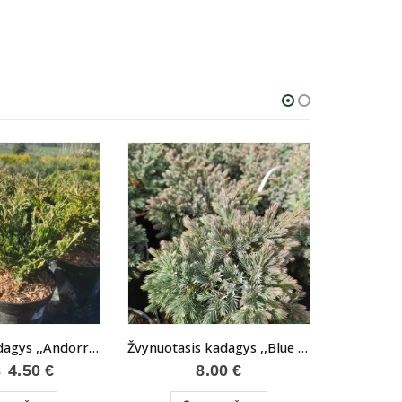
Gulsčiasis kadagys ,,Andorra Variegata“
Žvynuotasis kadagys ,,Blue Star“
Original
Current
4.50
€
8.00
€
€
price
price
was:
is: