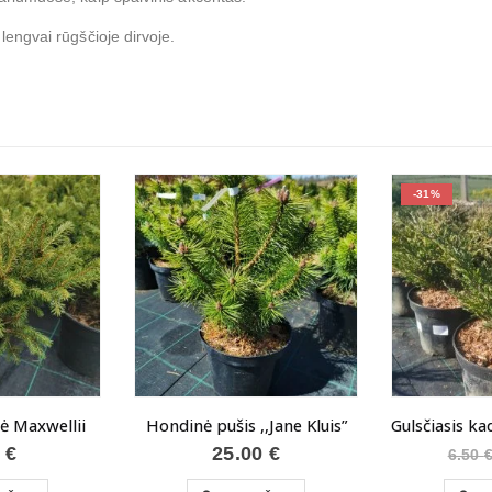
lengvai rūgščioje dirvoje.
-31%
lė Maxwellii
Hondinė pušis ,,Jane Kluis”
0
€
25.00
€
6.50