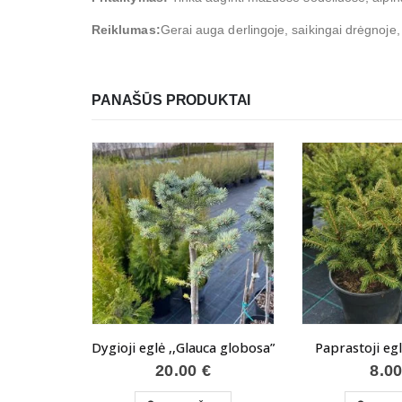
Reiklumas:
Gerai auga derlingoje, saikingai drėgnoje, 
PANAŠŪS PRODUKTAI
Dygioji eglė ,,Glauca globosa”
Paprastoji eg
20.00
€
8.0