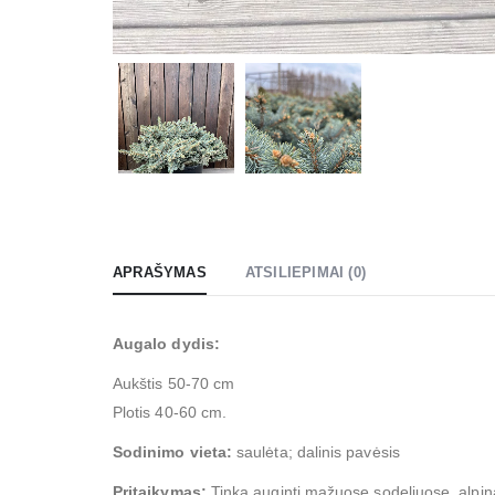
APRAŠYMAS
ATSILIEPIMAI (0)
Augalo dydis:
Aukštis 50-70 cm
Plotis 40-60 cm.
Sodinimo vieta:
saulėta; dalinis pavėsis
Pritaikymas:
Tinka auginti mažuose sodeliuose, alpin