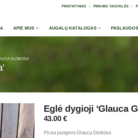
PRISTATYMAS
PIRKIMO TAISYKLĖS
P
IA
APIE MUS
AUGALŲ KATALOGAS
PASLAUGO
LAUCA GLOBOSA’
a’
Eglė dygioji ‘Glauca 
43.00
€
Picea pungens Glauca Globosa