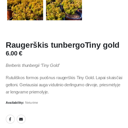
Raugerškis tunbergoTiny gold
6.00
€
Berberis thunbergii ‘Tiny Gold’
Rutuliškos formos puošnus raugerškis Tiny Gold. Lapai skaisčiai
geltoni. Geriausiai auga vidutinio derlingumo dirvoje, priesmėlyje
ar lengvame priemolyje.
Availability:
Neturime