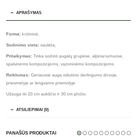
APRAŠYMAS
Forma:
krūminė;
Sodinimo vieta:
saulėta;
Pritaikymas:
Tinka sodinti augalų grupėse, alpinariumuose,
spalvinėms kompozicijoms, vazoninėms kompozicijoms.
Reiklumas:
Geriausiai auga vidutinio derlingumo dirvoje,
priesmėlyje ar lengvame priemolyje
Užauga iki 20 cm aukščio ir 30 cm pločio.
ATSILIEPIMAI (0)
PANAŠŪS PRODUKTAI