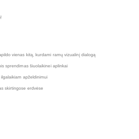
ų
pildo vienas kitą, kurdami ramų vizualinį dialogą
nis sprendimas šiuolaikinei aplinkai
 ilgalaikiam apželdinimui
as skirtingose erdvėse