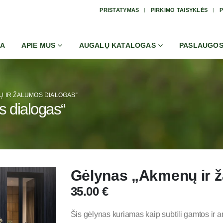
PRISTATYMAS
PIRKIMO TAISYKLĖS
P
IA
APIE MUS
AUGALŲ KATALOGAS
PASLAUGO
Ų IR ŽALUMOS DIALOGAS“
 dialogas“
Gėlynas „Akmenų ir ž
35.00
€
Šis gėlynas kuriamas kaip subtili gamtos ir 