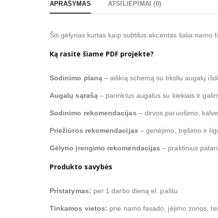
APRAŠYMAS
ATSILIEPIMAI (0)
Šis gėlynas kurtas kaip subtilus akcentas šalia namo f
Ką rasite šiame PDF projekte?
Sodinimo planą
– aiškią schemą su tiksliu augalų iš
Augalų sąrašą
– parinktus augalus su kiekiais ir gal
Sodinimo rekomendacijas
– dirvos paruošimo, kalve
Priežiūros rekomendacijas
– genėjimo, tręšimo ir li
Gėlyno įrengimo rekomendacijas
– praktinius patar
Produkto savybės
Pristatymas:
per 1 darbo dieną el. paštu
Tinkamos vietos:
prie namo fasado, įėjimo zonos, te