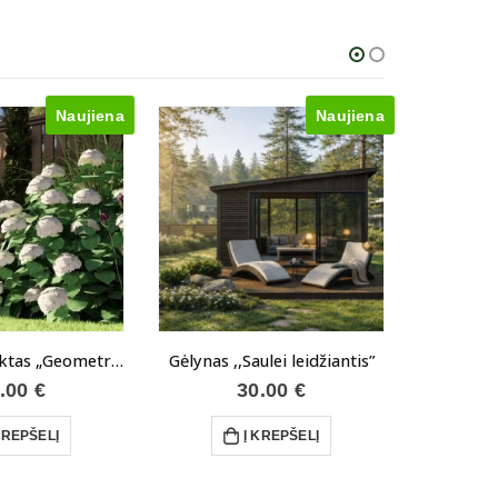
Naujiena
Naujiena
Gėlyno projektas „Geometrija ir kontrastai“
Gėlynas ,,Saulei leidžiantis”
.00
€
30.00
€
KREPŠELĮ
Į KREPŠELĮ