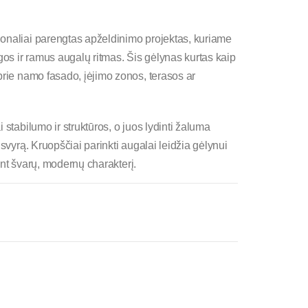
sionaliai parengtas apželdinimo projektas, kuriame
gos ir ramus augalų ritmas. Šis gėlynas kurtas kaip
rie namo fasado, įėjimo zonos, terasos ar
stabilumo ir struktūros, o juos lydinti žaluma
svyrą. Kruopščiai parinkti augalai leidžia gėlynui
kant švarų, modernų charakterį.