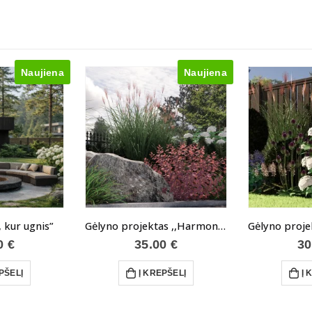
Naujiena
Naujiena
, kur ugnis”
Gėlyno projektas ,,Harmonija”
00
€
35.00
€
30
PŠELĮ
Į KREPŠELĮ
Į 