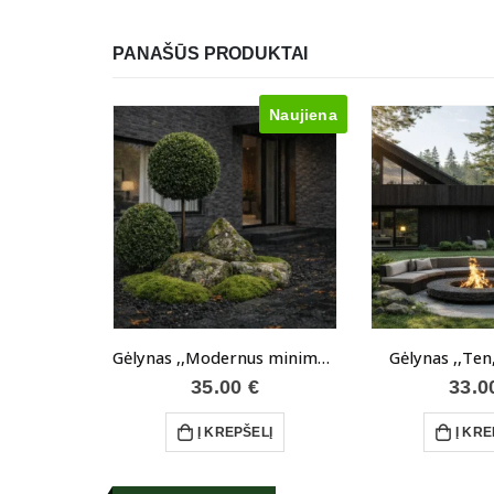
PANAŠŪS PRODUKTAI
Naujiena
Gėlynas ,,Modernus minimalizmas”
Gėlynas ,,Ten
35.00
€
33.
Į KREPŠELĮ
Į KRE