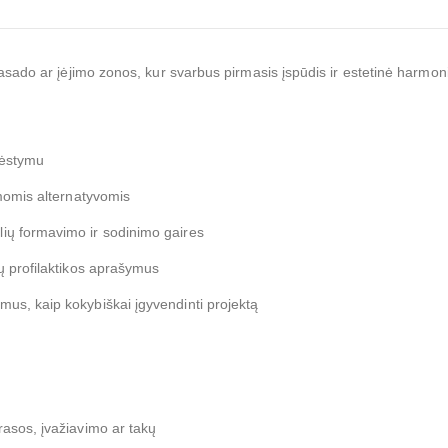
asado ar įėjimo zonos, kur svarbus pirmasis įspūdis ir estetinė harmoni
dėstymu
imomis alternatyvomis
lių formavimo ir sodinimo gaires
gų profilaktikos aprašymus
imus, kaip kokybiškai įgyvendinti projektą
rasos, įvažiavimo ar takų