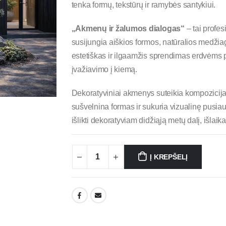
tenka formų, tekstūrų ir ramybės santykiui.
„Akmenų ir žalumos dialogas“
– tai profe
susijungia aiškios formos, natūralios medžia
estetiškas ir ilgaamžis sprendimas erdvėms p
įvažiavimo į kiemą.
Dekoratyviniai akmenys suteikia kompozicijai 
sušvelnina formas ir sukuria vizualinę pusiau
išlikti dekoratyviam didžiąją metų dalį, išlai
Į KREPŠELĮ