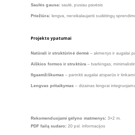
Saulės gausa:
saulė, pusiau pavėsis
Priežiūra:
lengva, nereikalaujanti sudėtingų sprendim
Projekto ypatumai
Natūrali ir struktūrinė dermė
– akmenys ir augalai pa
Aiškios formos ir struktūra
– tvarkingas, minimalisti
Ilgaamžiškumas
– parinkti augalai atsparūs ir tinkami
Lengvas pritaikymas
– dizainas lengvai integruojam
Rekomenduojami gėlyno matmenys:
3×2 m.
PDF failą sudaro:
20 psl. informacijos